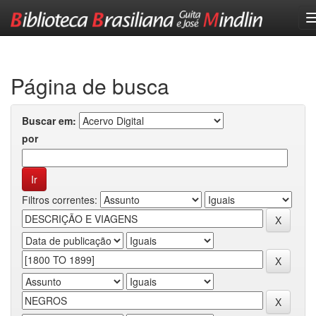
Skip
navigation
Página de busca
Buscar em:
por
Filtros correntes: