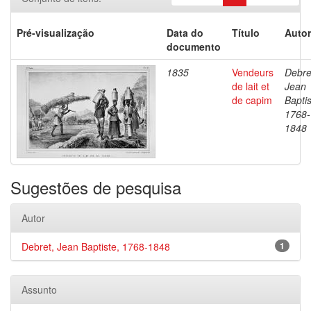
Pré-visualização
Data do
Título
Autor
documento
1835
Vendeurs
Debre
de lait et
Jean
de capim
Baptis
1768-
1848
Sugestões de pesquisa
Autor
Debret, Jean Baptiste, 1768-1848
1
Assunto