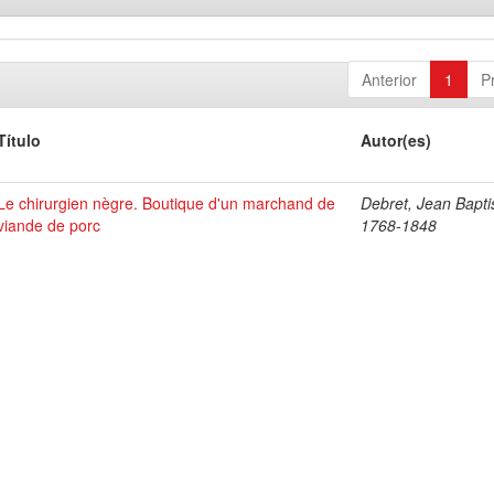
Anterior
1
P
Título
Autor(es)
Le chirurgien nègre. Boutique d'un marchand de
Debret, Jean Bapti
viande de porc
1768-1848