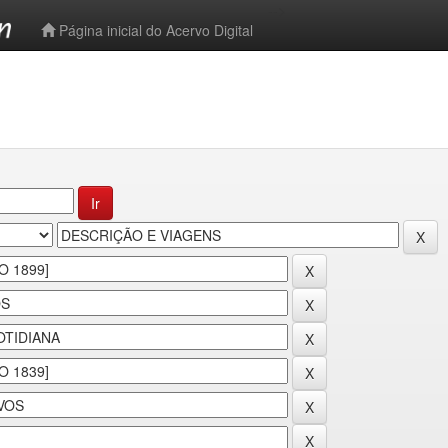
-->
Página inicial do Acervo Digital