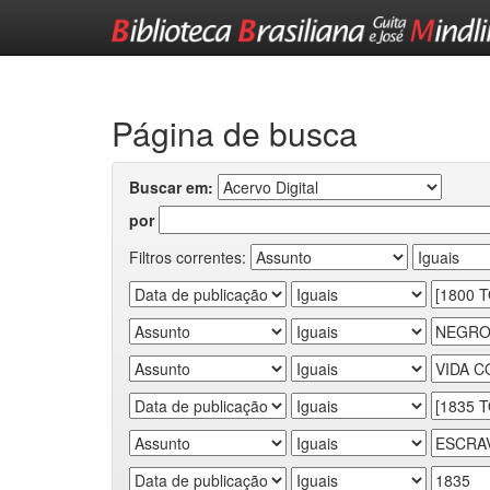
Skip
navigation
Página de busca
Buscar em:
por
Filtros correntes: