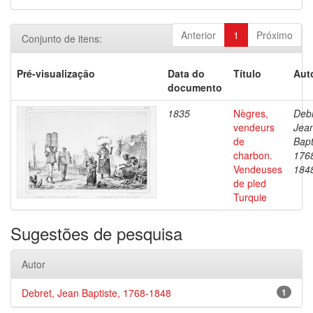
Anterior
1
Próximo
Conjunto de itens:
Pré-visualização
Data do
Título
Aut
documento
1835
Nègres,
Debr
vendeurs
Jea
de
Bapt
charbon.
176
Vendeuses
184
de pled
Turquie
Sugestões de pesquisa
Autor
Debret, Jean Baptiste, 1768-1848
1