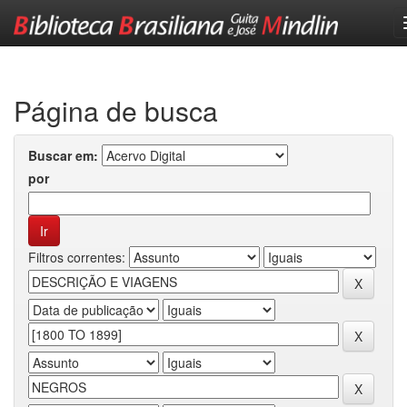
Skip
navigation
Página de busca
Buscar em:
por
Filtros correntes: