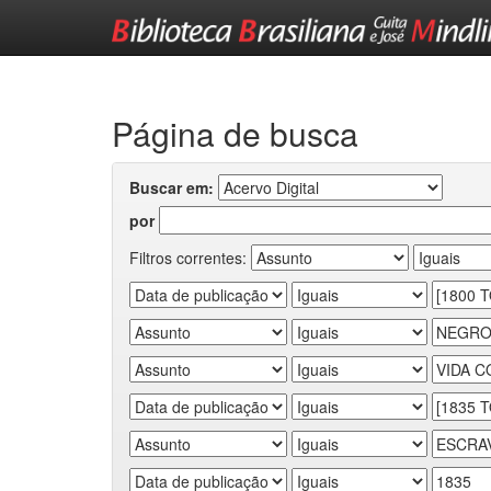
Skip
navigation
Página de busca
Buscar em:
por
Filtros correntes: