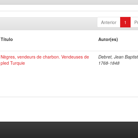
Anterior
1
P
Título
Autor(es)
Nègres, vendeurs de charbon. Vendeuses de
Debret, Jean Baptist
pled Turquie
1768-1848