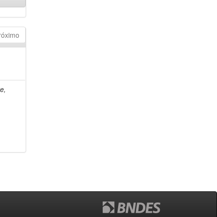
róximo
e,