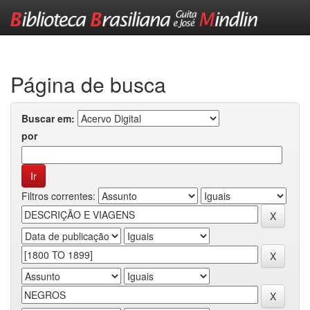
Skip
navigation
Página de busca
Buscar em:
por
Filtros correntes: