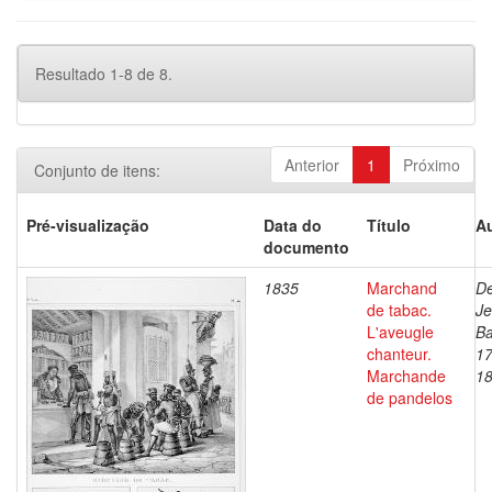
Resultado 1-8 de 8.
Anterior
1
Próximo
Conjunto de itens:
Pré-visualização
Data do
Título
Au
documento
1835
Marchand
De
de tabac.
J
L'aveugle
Ba
chanteur.
17
Marchande
1
de pandelos