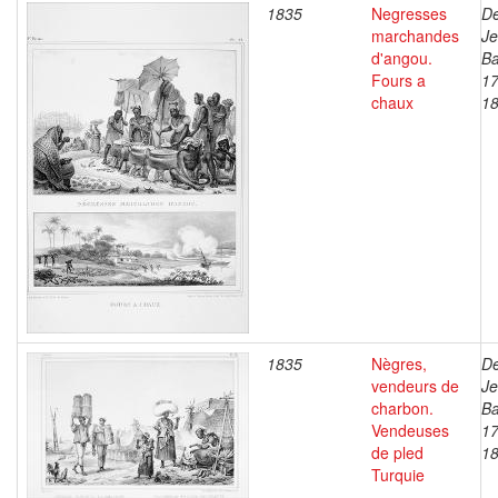
1835
Negresses
De
marchandes
J
d'angou.
Ba
Fours a
17
chaux
1
1835
Nègres,
De
vendeurs de
J
charbon.
Ba
Vendeuses
17
de pled
1
Turquie