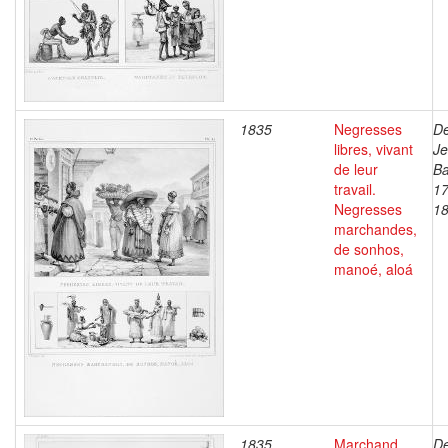
1835
Negresses
De
libres, vivant
J
de leur
Ba
travail.
17
Negresses
1
marchandes,
de sonhos,
manoé, aloá
1835
Marchand
De