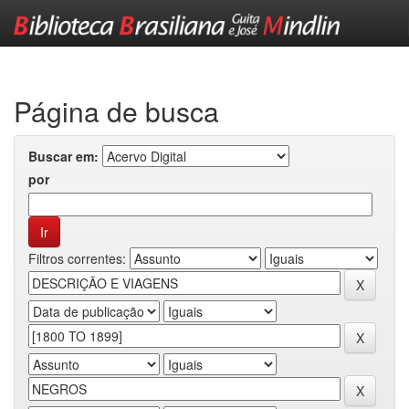
Skip
navigation
Página de busca
Buscar em:
por
Filtros correntes: