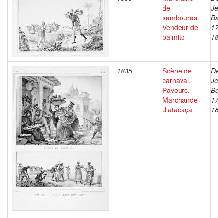
de
J
sambouras.
Ba
Vendeur de
17
palmito
1
1835
Scène de
De
carnaval.
J
Paveurs.
Ba
Marchande
17
d'atacaça
1