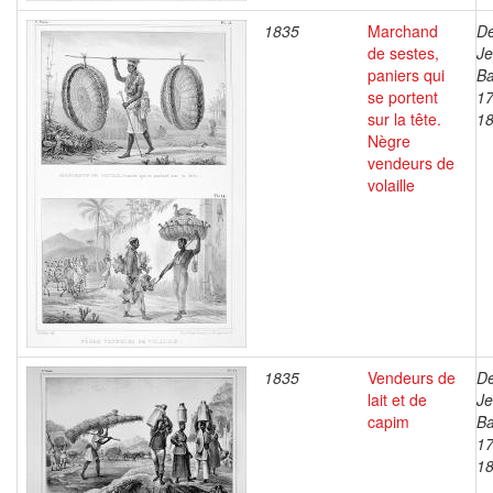
1835
Marchand
De
de sestes,
J
paniers qui
Ba
se portent
17
sur la tête.
1
Nègre
vendeurs de
volaille
1835
Vendeurs de
De
lait et de
J
capim
Ba
17
1