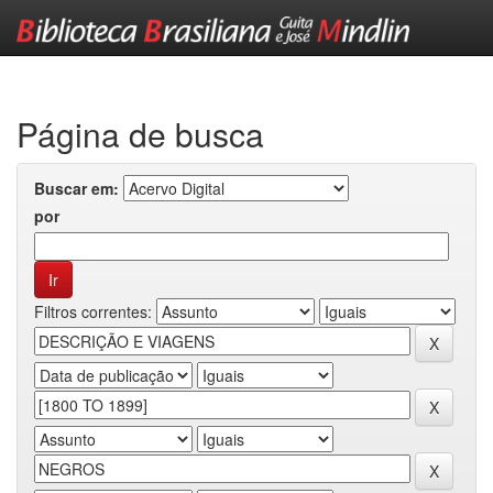
Skip
navigation
Página de busca
Buscar em:
por
Filtros correntes: