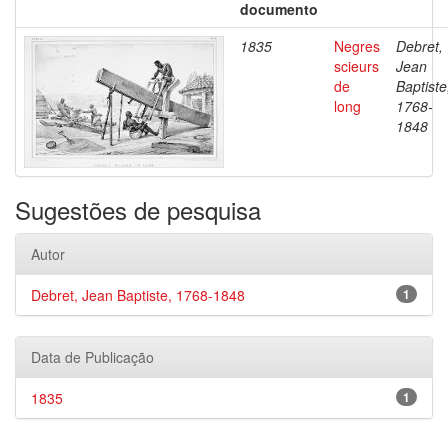
documento
1835
Negres
Debret,
scieurs
Jean
de
Baptiste
long
1768-
1848
Sugestões de pesquisa
Autor
Debret, Jean Baptiste, 1768-1848
1
Data de Publicação
1835
1