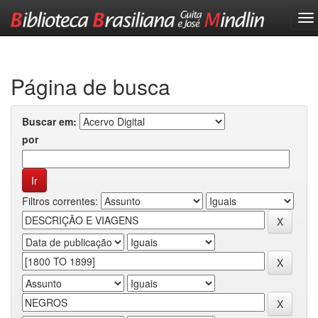
Skip
navigation
Página de busca
Buscar em:
por
Filtros correntes: