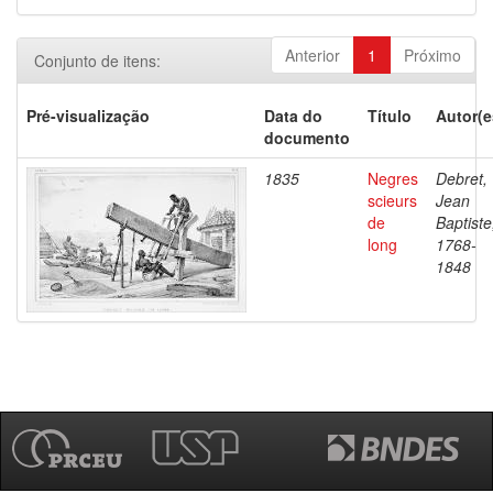
Anterior
1
Próximo
Conjunto de itens:
Pré-visualização
Data do
Título
Autor(e
documento
1835
Negres
Debret,
scieurs
Jean
de
Baptiste
long
1768-
1848