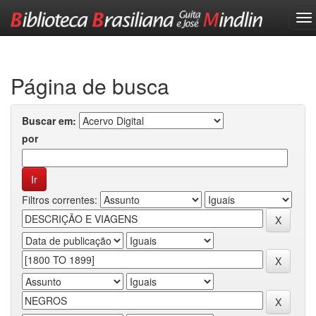
Skip
navigation
Página de busca
Buscar em:
por
Filtros correntes: