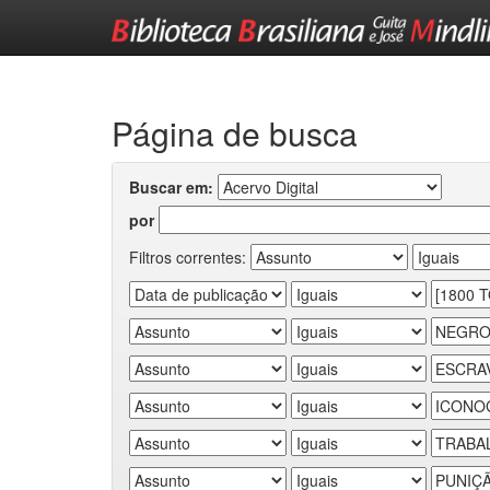
Skip
navigation
Página de busca
Buscar em:
por
Filtros correntes: