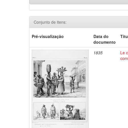
Conjunto de itens:
Pré-visualização
Data do
Títu
documento
1835
Le c
comm