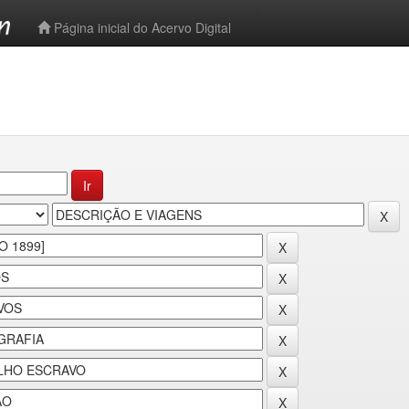
-->
Página inicial do Acervo Digital