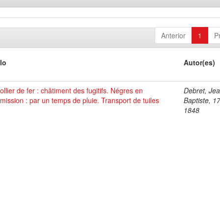
Anterior
1
P
lo
Autor(es)
ollier de fer : châtiment des fugitifs. Négres en
Debret, Je
ission : par un temps de pluie. Transport de tuiles
Baptiste, 1
1848