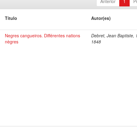
Anterior
1
P
Título
Autor(es)
Negres cangueiros. Différentes nations
Debret, Jean Baptiste, 
nègres
1848