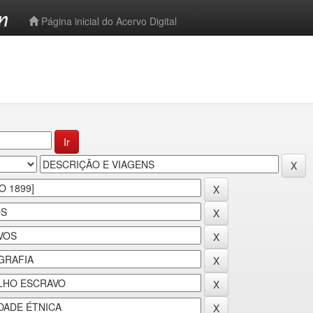
-->
Página inicial do Acervo Digital