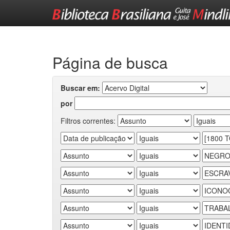
Skip
navigation
Página de busca
Buscar em:
por
Filtros correntes: