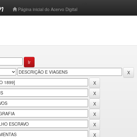
-->
Página inicial do Acervo Digital