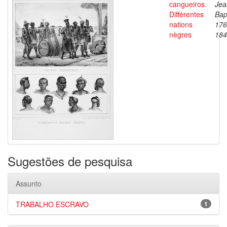
cangueiros.
Jea
Différentes
Bap
nations
176
nègres
184
Sugestões de pesquisa
Assunto
TRABALHO ESCRAVO
1