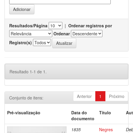
Resultados/Página
|
Ordenar registros por
Ordenar
Registro(s)
Resultado 1-1 de 1.
Anterior
1
Próximo
Conjunto de itens:
Pré-visualização
Data do
Título
Aut
documento
1835
Negres
Deb