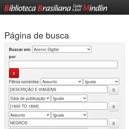
Skip
navigation
Página de busca
Buscar em:
por
Filtros correntes: