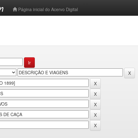
-->
Página inicial do Acervo Digital