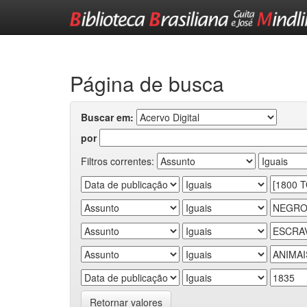
Skip
navigation
Página de busca
Buscar em:
por
Filtros correntes:
Retornar valores