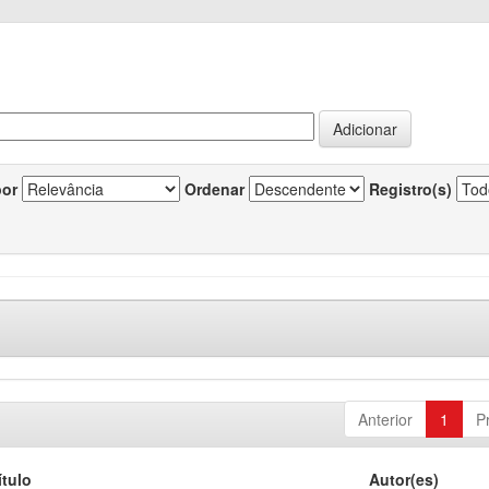
por
Ordenar
Registro(s)
Anterior
1
P
ítulo
Autor(es)