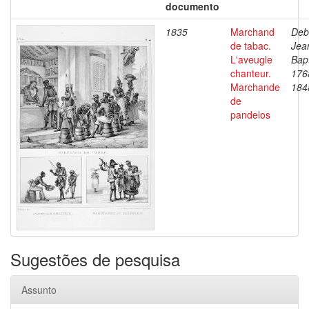
documento
1835
Marchand
Deb
de tabac.
Jea
L'aveugle
Bapt
chanteur.
176
Marchande
184
de
pandelos
Sugestões de pesquisa
Assunto