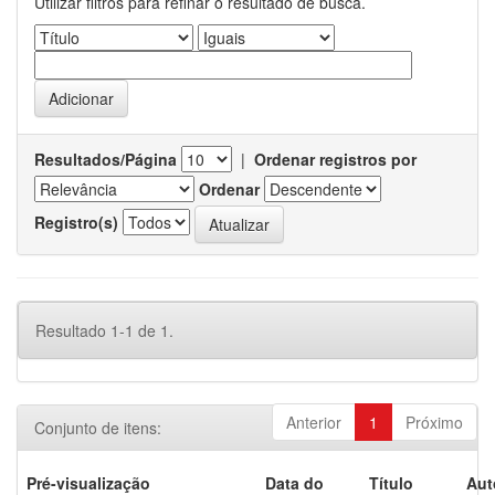
Utilizar filtros para refinar o resultado de busca.
Resultados/Página
|
Ordenar registros por
Ordenar
Registro(s)
Resultado 1-1 de 1.
Anterior
1
Próximo
Conjunto de itens:
Pré-visualização
Data do
Título
Aut