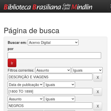
Skip
navigation
Página de busca
Buscar em:
por
Filtros correntes: