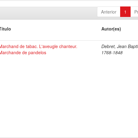
Anterior
1
P
Título
Autor(es)
Marchand de tabac. L'aveugle chanteur.
Debret, Jean Bapti
Marchande de pandelos
1768-1848