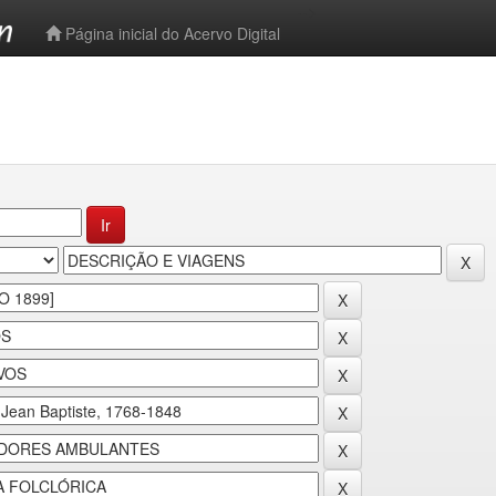
-->
Página inicial do Acervo Digital