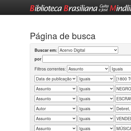
Skip
navigation
Página de busca
Buscar em:
por
Filtros correntes: