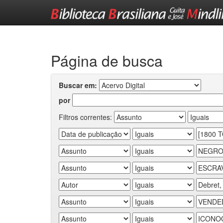
Skip
navigation
Página de busca
Buscar em:
por
Filtros correntes: