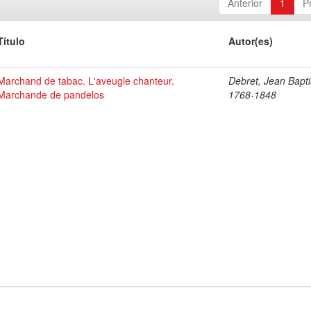
Anterior
1
P
Título
Autor(es)
Marchand de tabac. L'aveugle chanteur.
Debret, Jean Bapti
Marchande de pandelos
1768-1848