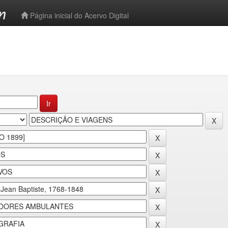
-->
Página inicial do Acervo Digital