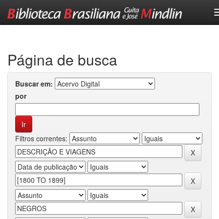
Skip
navigation
Página de busca
Buscar em:
por
Filtros correntes: