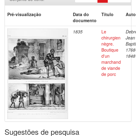
Pré-visualização
Data do
Título
Auto
documento
1835
Le
Debre
chirurgien
Jean
nègre.
Bapti
Boutique
1768
d'un
1848
marchand
de viande
de porc
Sugestões de pesquisa