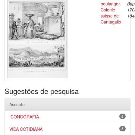
boulanger.
Bapt
Colonie
176
suisse de
184
Cantagallo
Sugestões de pesquisa
Assunto
ICONOGRAFIA
5
VIDA COTIDIANA
5