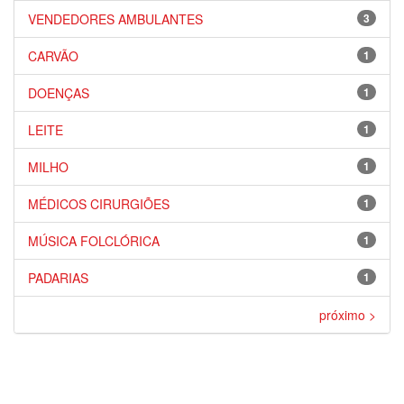
VENDEDORES AMBULANTES
3
CARVÃO
1
DOENÇAS
1
LEITE
1
MILHO
1
MÉDICOS CIRURGIÕES
1
MÚSICA FOLCLÓRICA
1
PADARIAS
1
próximo >