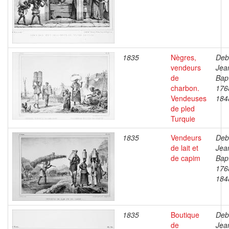
1835
Nègres,
Deb
vendeurs
Jea
de
Bapt
charbon.
176
Vendeuses
184
de pled
Turquie
1835
Vendeurs
Deb
de lait et
Jea
de capim
Bapt
176
184
1835
Boutique
Deb
de
Jea