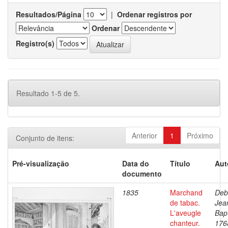
Resultados/Página
|
Ordenar registros por
Ordenar
Registro(s)
Resultado 1-5 de 5.
Anterior
1
Próximo
Conjunto de itens:
Pré-visualização
Data do
Título
Aut
documento
1835
Marchand
Deb
de tabac.
Jea
L'aveugle
Bapt
chanteur.
176