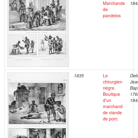
Marchande
184
de
pandelos
1835
Le
Deb
chirurgien
Jea
nègre.
Bapt
Boutique
176
d'un
184
marchand
de viande
de porc