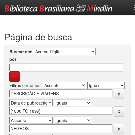
Skip
navigation
Página de busca
Buscar em:
por
Filtros correntes: