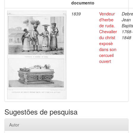
documento
1839
Vendeur
Debre
d'herbe
Jean
de ruda.
Baptis
Chevalier
1768-
du christ
1848
exposè
dans son
cercueil
ouvert
Sugestões de pesquisa
Autor