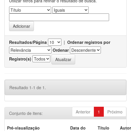
Utilizar filtros para refinar o resultado de busca.
Resultados/Página
|
Ordenar registros por
Ordenar
Registro(s)
Resultado 1-1 de 1.
Anterior
1
Próximo
Conjunto de itens:
Pré-visualização
Data do
Título
Autor