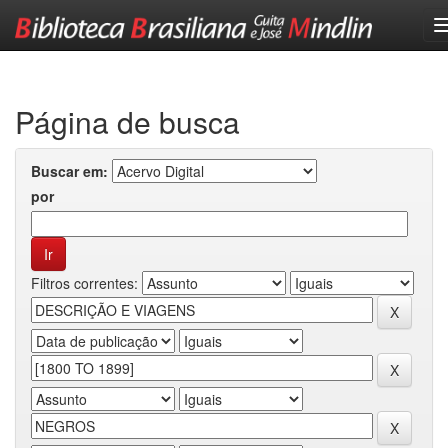
Skip
navigation
Página de busca
Buscar em:
por
Filtros correntes: