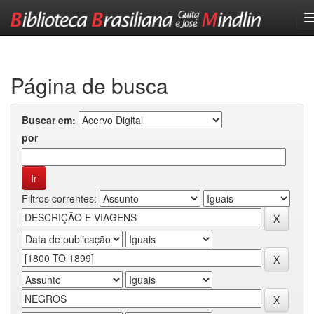
Skip
navigation
Página de busca
Buscar em:
por
Filtros correntes: