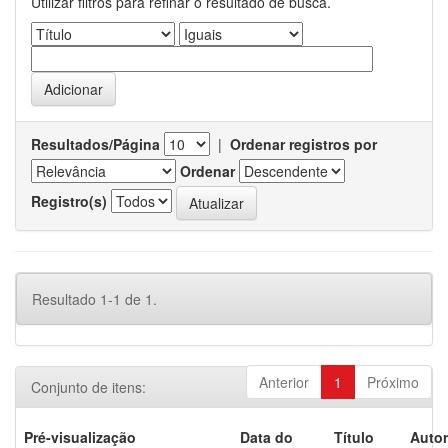
Utilizar filtros para refinar o resultado de busca.
Resultados/Página
|
Ordenar registros por
Ordenar
Registro(s)
Resultado 1-1 de 1.
Anterior
1
Próximo
Conjunto de itens:
Pré-visualização
Data do
Título
Autor