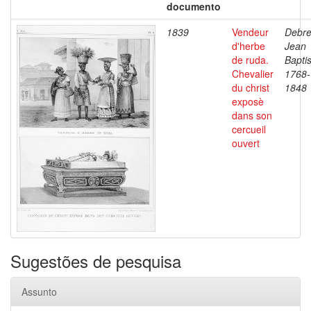
documento
1839
Vendeur
Debre
d'herbe
Jean
de ruda.
Baptis
Chevalier
1768-
du christ
1848
exposè
dans son
cercueil
ouvert
Sugestões de pesquisa
Assunto