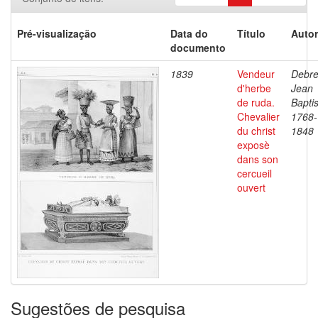
Pré-visualização
Data do
Título
Autor
documento
1839
Vendeur
Debre
d'herbe
Jean
de ruda.
Baptis
Chevalier
1768-
du christ
1848
exposè
dans son
cercueil
ouvert
Sugestões de pesquisa