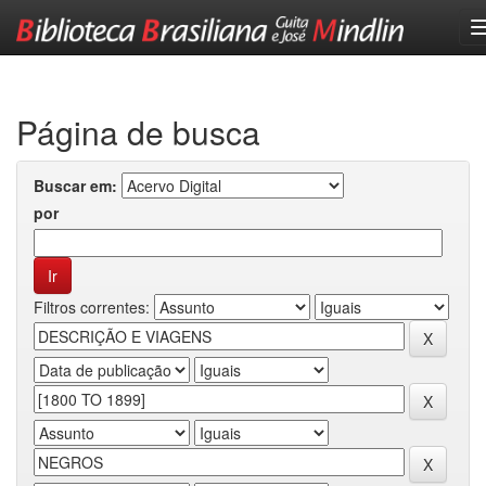
Skip
navigation
Página de busca
Buscar em:
por
Filtros correntes: