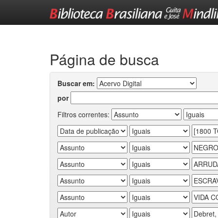
Skip
navigation
Página de busca
Buscar em:
por
Filtros correntes: