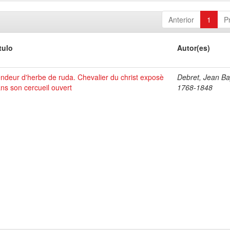
Anterior
1
P
tulo
Autor(es)
ndeur d'herbe de ruda. Chevalier du christ exposè
Debret, Jean Bap
ns son cercueil ouvert
1768-1848