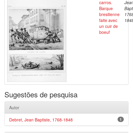
carros.
Jea
Barque
Bapt
bresilienne
176
faite avec
184
un cuir de
boeuf
Sugestões de pesquisa
Autor
Debret, Jean Baptiste, 1768-1848
1