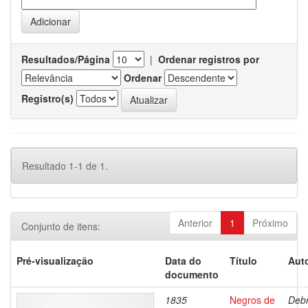
Resultados/Página
|
Ordenar registros por
Ordenar
Registro(s)
Resultado 1-1 de 1.
Anterior
1
Próximo
Conjunto de itens:
Pré-visualização
Data do
Título
Auto
documento
1835
Negros de
Debr