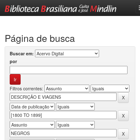
Skip
navigation
Página de busca
Buscar em:
por
Filtros correntes: