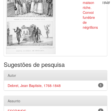
maison
1848
riche.
Convoi
funèbre
de
négrillons
Sugestões de pesquisa
Autor
Debret, Jean Baptiste, 1768-1848
1
Assunto
1