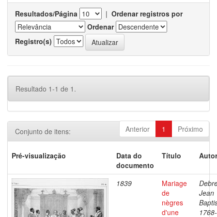
Resultados/Página
|
Ordenar registros por
Ordenar
Registro(s)
Resultado 1-1 de 1.
Anterior
1
Próximo
Conjunto de itens:
Pré-visualização
Data do
Título
Autor
documento
1839
Mariage
Debre
de
Jean
nègres
Baptis
d'une
1768-