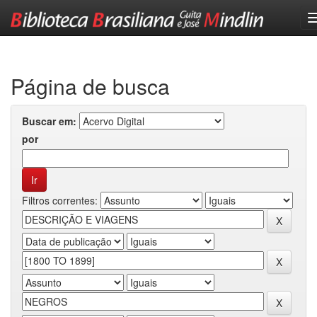
Skip
navigation
Página de busca
Buscar em:
por
Filtros correntes: