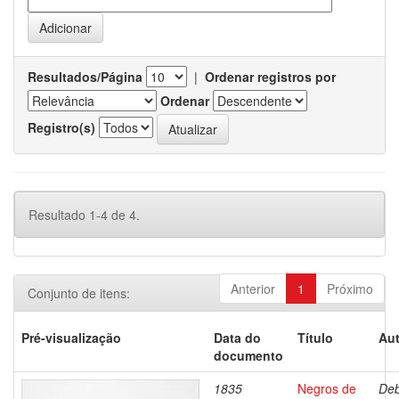
Resultados/Página
|
Ordenar registros por
Ordenar
Registro(s)
Resultado 1-4 de 4.
Anterior
1
Próximo
Conjunto de itens:
Pré-visualização
Data do
Título
Aut
documento
1835
Negros de
Deb