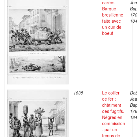
carros.
Je
Barque
Bap
bresilienne
176
faite avec
18
un cuir de
boeuf
1835
Le collier
Deb
de fer :
Je
châtiment
Bap
des fugitifs.
176
Négres en
18
commission
: par un
temps de