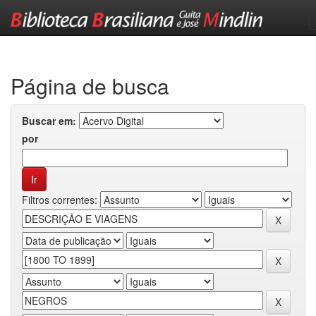
Skip
navigation
Página de busca
Buscar em:
por
Filtros correntes: