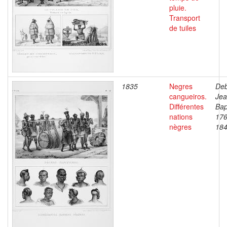
pluie.
Transport
de tuiles
1835
Negres
Deb
cangueiros.
Je
Différentes
Bap
nations
176
nègres
18