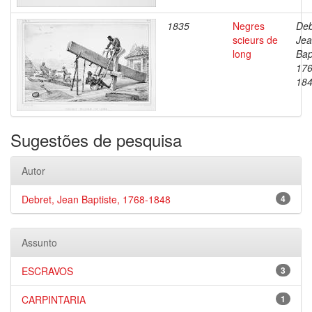
1835
Negres
Deb
scieurs de
Je
long
Bap
176
18
Sugestões de pesquisa
Autor
Debret, Jean Baptiste, 1768-1848
4
Assunto
ESCRAVOS
3
CARPINTARIA
1