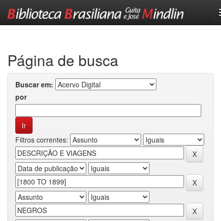
Skip
navigation
Página de busca
Buscar em:
por
Filtros correntes: