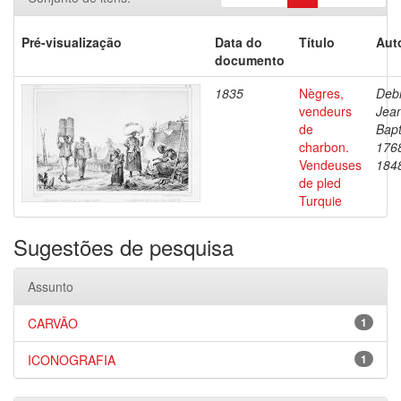
Pré-visualização
Data do
Título
Aut
documento
1835
Nègres,
Debr
vendeurs
Jea
de
Bapt
charbon.
176
Vendeuses
184
de pled
Turquie
Sugestões de pesquisa
Assunto
CARVÃO
1
ICONOGRAFIA
1