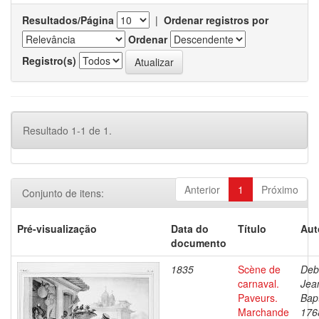
Resultados/Página
|
Ordenar registros por
Ordenar
Registro(s)
Resultado 1-1 de 1.
Anterior
1
Próximo
Conjunto de itens:
Pré-visualização
Data do
Título
Aut
documento
1835
Scène de
Deb
carnaval.
Jea
Paveurs.
Bapt
Marchande
176