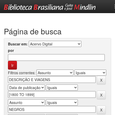
Skip
navigation
Página de busca
Buscar em:
por
Filtros correntes: