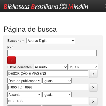
Skip
navigation
Página de busca
Buscar em:
por
Filtros correntes: