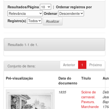
Resultados/Página
|
Ordenar registros por
Ordenar
Registro(s)
Resultado 1-1 de 1.
Anterior
1
Próximo
Conjunto de itens:
Pré-visualização
Data do
Título
Aut
documento
1835
Scène de
Deb
carnaval.
Jea
Paveurs.
Bapt
Marchande
176