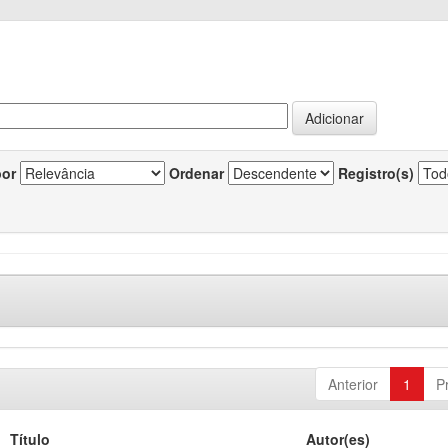
por
Ordenar
Registro(s)
Anterior
1
P
Título
Autor(es)