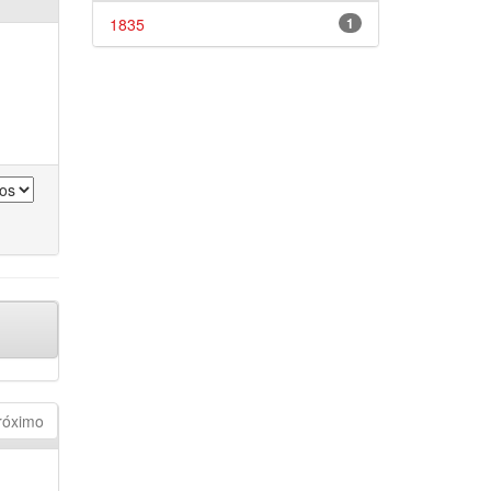
1835
1
róximo