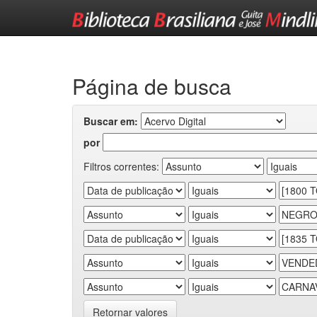
Skip
navigation
Página de busca
Buscar em:
por
Filtros correntes:
Retornar valores