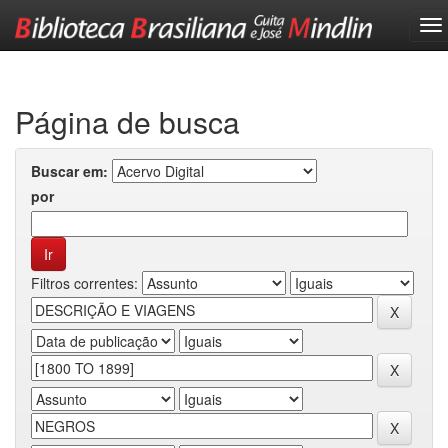
Skip
navigation
Página de busca
Buscar em:
por
Filtros correntes: