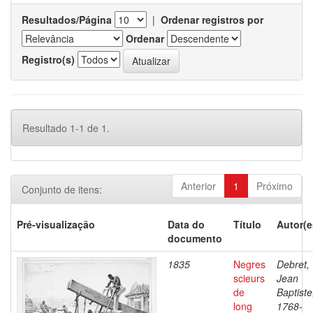
Resultados/Página
|
Ordenar registros por
Ordenar
Registro(s)
Resultado 1-1 de 1.
Anterior
1
Próximo
Conjunto de itens:
Pré-visualização
Data do
Título
Autor(e
documento
1835
Negres
Debret,
scieurs
Jean
de
Baptiste
long
1768-