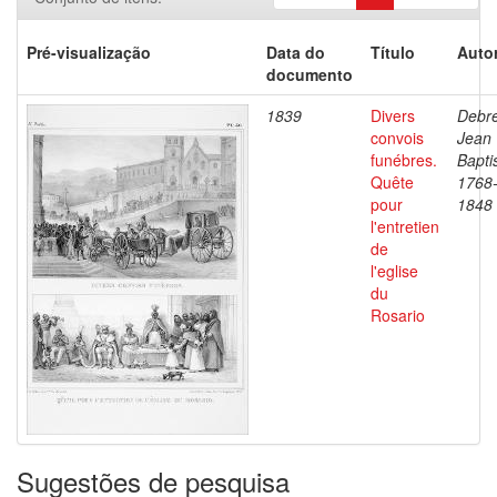
Pré-visualização
Data do
Título
Autor
documento
1839
Divers
Debre
convois
Jean
funébres.
Bapti
Quête
1768
pour
1848
l'entretien
de
l'eglise
du
Rosario
Sugestões de pesquisa