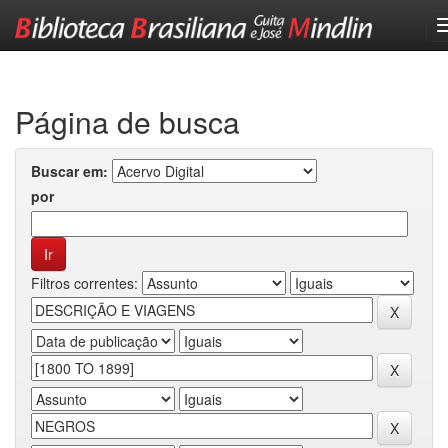
Skip
navigation
Página de busca
Buscar em:
por
Filtros correntes: