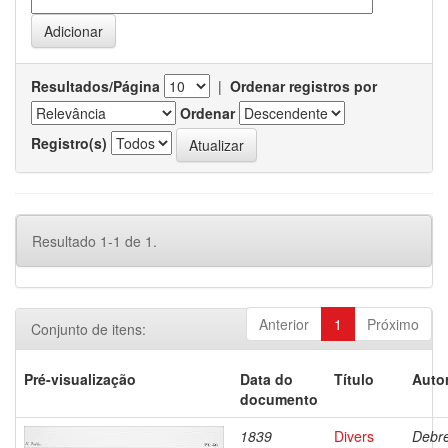
Resultados/Página
|
Ordenar registros por
Ordenar
Registro(s)
Resultado 1-1 de 1.
Anterior
1
Próximo
Conjunto de itens:
Pré-visualização
Data do
Título
Autor
documento
1839
Divers
Debre