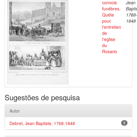
convois
Jean
funébres.
Bapti
Quête
1768
pour
1848
l'entretien
de
l'eglise
du
Rosario
Sugestões de pesquisa
Autor
Debret, Jean Baptiste, 1768-1848
1