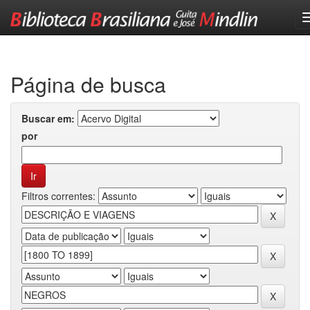
Skip
navigation
Página de busca
Buscar em:
por
Filtros correntes: