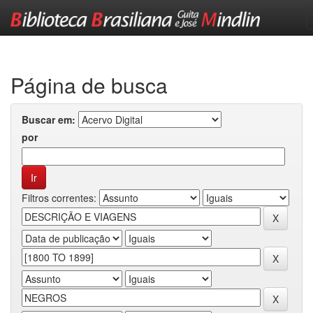
Skip
navigation
Página de busca
Buscar em:
por
Filtros correntes: