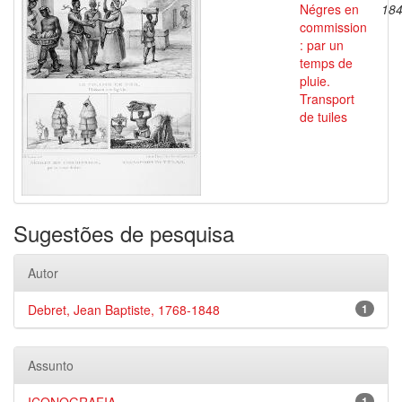
Négres en
18
commission
: par un
temps de
pluie.
Transport
de tuiles
Sugestões de pesquisa
Autor
Debret, Jean Baptiste, 1768-1848
1
Assunto
1