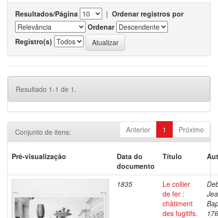
Resultados/Página
|
Ordenar registros por
Ordenar
Registro(s)
Resultado 1-1 de 1.
Anterior
1
Próximo
Conjunto de itens:
Pré-visualização
Data do
Título
Aut
documento
1835
Le collier
Deb
de fer :
Je
châtiment
Bap
des fugitifs.
176