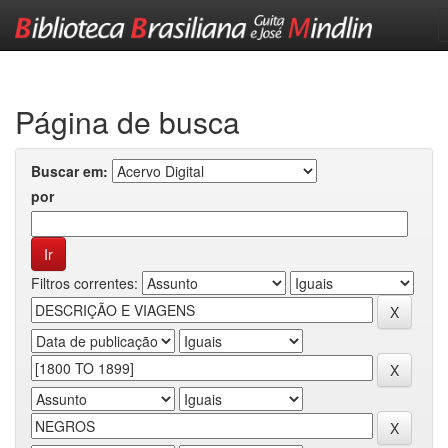
Skip
navigation
Página de busca
Buscar em:
por
Filtros correntes: