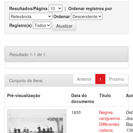
Resultados/Página
|
Ordenar registros por
Ordenar
Registro(s)
Resultado 1-1 de 1.
Anterior
1
Próximo
Conjunto de itens:
Pré-visualização
Data do
Título
Aut
documento
1835
Negres
Deb
cangueiros.
Jea
Différentes
Bap
nations
176