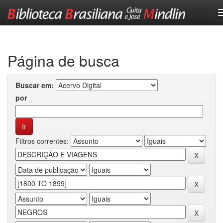
Skip
navigation
Página de busca
Buscar em:
por
Filtros correntes: