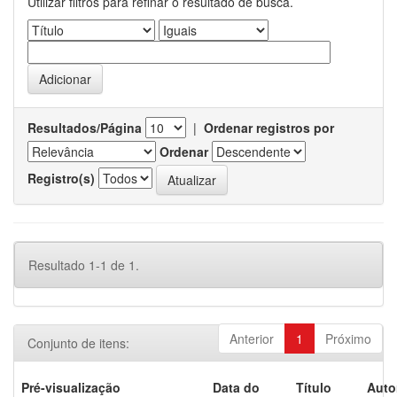
Utilizar filtros para refinar o resultado de busca.
Resultados/Página
|
Ordenar registros por
Ordenar
Registro(s)
Resultado 1-1 de 1.
Anterior
1
Próximo
Conjunto de itens:
Pré-visualização
Data do
Título
Auto