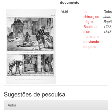
documento
1835
Le
Debre
chirurgien
Jean
nègre.
Bapti
Boutique
1768
d'un
1848
marchand
de viande
de porc
Sugestões de pesquisa
Autor