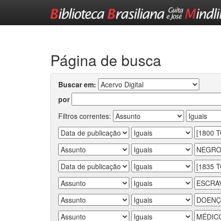
Skip
navigation
Página de busca
Buscar em:
por
Filtros correntes: