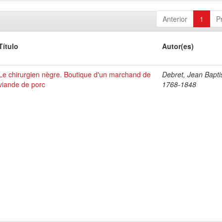
Anterior
1
P
Título
Autor(es)
Le chirurgien nègre. Boutique d'un marchand de
Debret, Jean Bapti
viande de porc
1768-1848