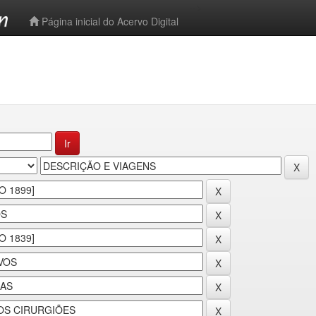
-->
Página inicial do Acervo Digital