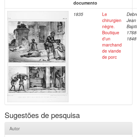
documento
1835
Le
Debre
chirurgien
Jean
nègre.
Bapti
Boutique
1768
d'un
1848
marchand
de viande
de porc
Sugestões de pesquisa
Autor