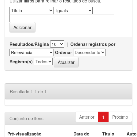
Utilizar filtros para refinar o resultado de busca.
Resultados/Página
|
Ordenar registros por
Ordenar
Registro(s)
Resultado 1-1 de 1.
Anterior
1
Próximo
Conjunto de itens:
Pré-visualização
Data do
Título
Auto