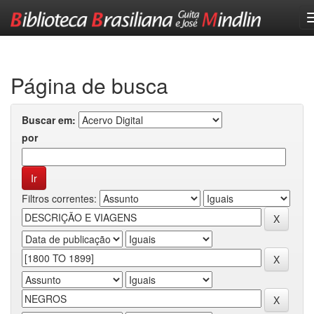
Skip
navigation
Página de busca
Buscar em:
por
Filtros correntes: