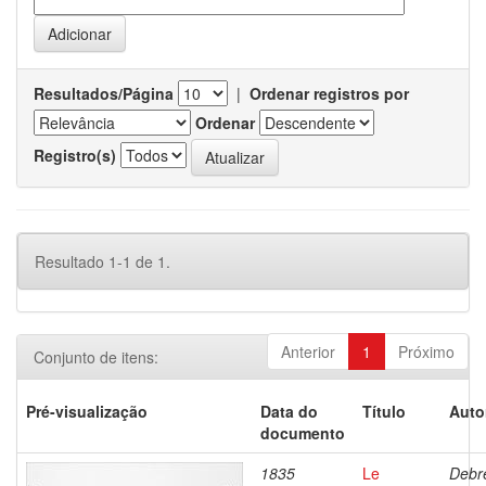
Resultados/Página
|
Ordenar registros por
Ordenar
Registro(s)
Resultado 1-1 de 1.
Anterior
1
Próximo
Conjunto de itens:
Pré-visualização
Data do
Título
Auto
documento
1835
Le
Debre