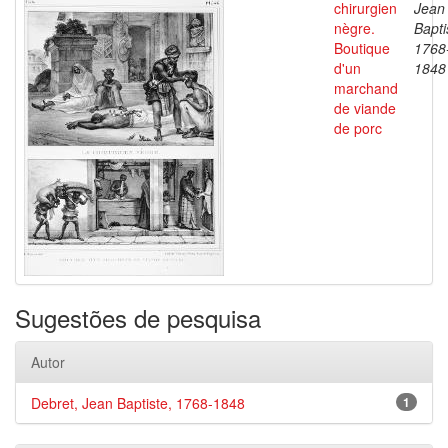
chirurgien
Jean
nègre.
Bapti
Boutique
1768
d'un
1848
marchand
de viande
de porc
Sugestões de pesquisa
Autor
Debret, Jean Baptiste, 1768-1848
1