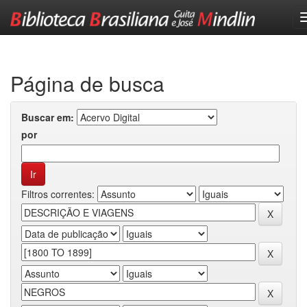
Skip
navigation
Página de busca
Buscar em:
por
Filtros correntes: