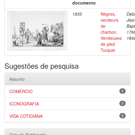
documento
1835
Nègres,
Debr
vendeurs
Jea
de
Bapt
charbon.
176
Vendeuses
184
de pled
Turquie
Sugestões de pesquisa
Assunto
COMÉRCIO
1
ICONOGRAFIA
1
VIDA COTIDIANA
1
Data de Publicação