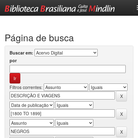
Skip
navigation
Página de busca
Buscar em:
por
Filtros correntes: