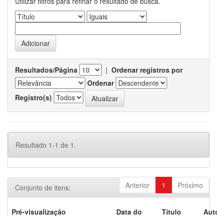
Utilizar filtros para refinar o resultado de busca.
Resultados/Página
|
Ordenar registros por
Ordenar
Registro(s)
Resultado 1-1 de 1.
Anterior
1
Próximo
Conjunto de itens:
Pré-visualização
Data do
Título
Aut