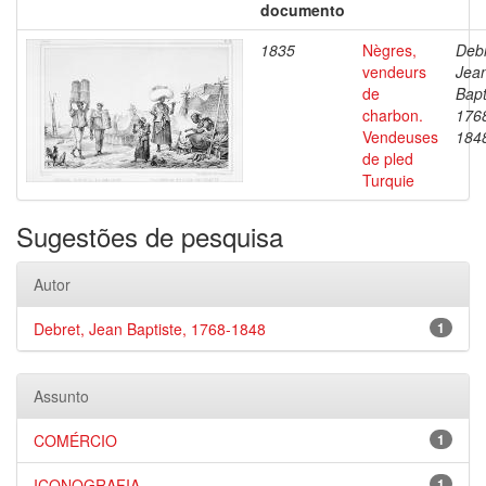
documento
1835
Nègres,
Debr
vendeurs
Jea
de
Bapt
charbon.
176
Vendeuses
184
de pled
Turquie
Sugestões de pesquisa
Autor
Debret, Jean Baptiste, 1768-1848
1
Assunto
COMÉRCIO
1
ICONOGRAFIA
1