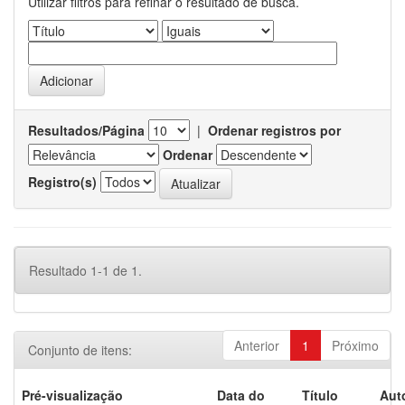
Utilizar filtros para refinar o resultado de busca.
Resultados/Página
|
Ordenar registros por
Ordenar
Registro(s)
Resultado 1-1 de 1.
Anterior
1
Próximo
Conjunto de itens:
Pré-visualização
Data do
Título
Aut