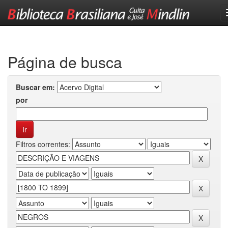
Skip
navigation
Página de busca
Buscar em:
por
Filtros correntes: