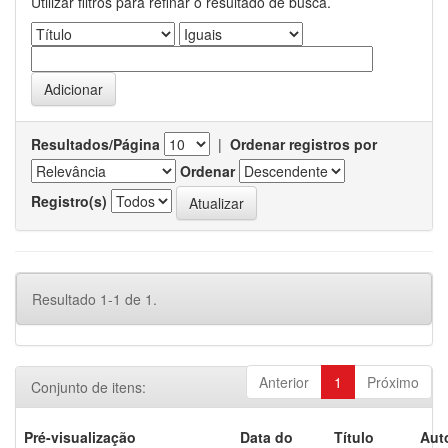
Utilizar filtros para refinar o resultado de busca.
Resultados/Página
|
Ordenar registros por
Ordenar
Registro(s)
Resultado 1-1 de 1.
Anterior
1
Próximo
Conjunto de itens:
Pré-visualização
Data do
Título
Aut