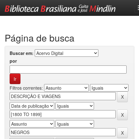
Skip
navigation
Página de busca
Buscar em:
por
Filtros correntes: