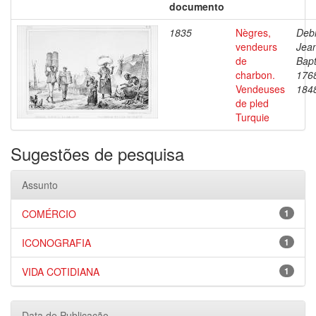
documento
1835
Nègres,
Debr
vendeurs
Jea
de
Bapt
charbon.
176
Vendeuses
184
de pled
Turquie
Sugestões de pesquisa
Assunto
COMÉRCIO
1
ICONOGRAFIA
1
VIDA COTIDIANA
1
Data de Publicação