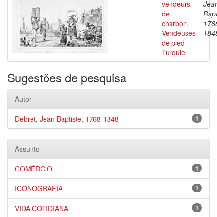
vendeurs
Jea
de
Bapt
charbon.
176
Vendeuses
184
de pled
Turquie
Sugestões de pesquisa
Autor
Debret, Jean Baptiste, 1768-1848
1
Assunto
COMÉRCIO
1
ICONOGRAFIA
1
VIDA COTIDIANA
1