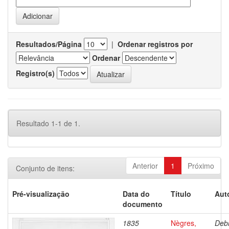
Resultados/Página
|
Ordenar registros por
Ordenar
Registro(s)
Resultado 1-1 de 1.
Anterior
1
Próximo
Conjunto de itens:
Pré-visualização
Data do
Título
Aut
documento
1835
Nègres,
Debr