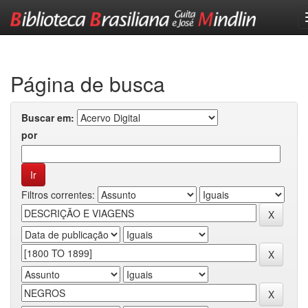
Skip
navigation
Página de busca
Buscar em:
por
Filtros correntes: