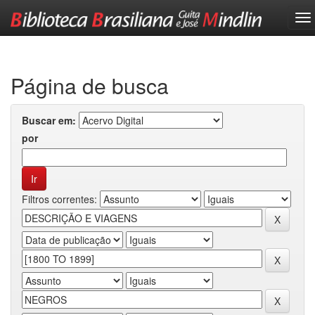
Skip
navigation
Página de busca
Buscar em:
por
Filtros correntes: