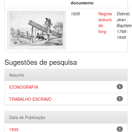
documento
1835
Negres
Debret,
scieurs
Jean
de
Baptiste
long
1768-
1848
Sugestões de pesquisa
Assunto
ICONOGRAFIA
1
TRABALHO ESCRAVO
1
Data de Publicação
1835
1