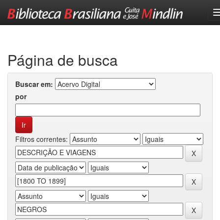
Skip
navigation
Página de busca
Buscar em:
por
Filtros correntes: