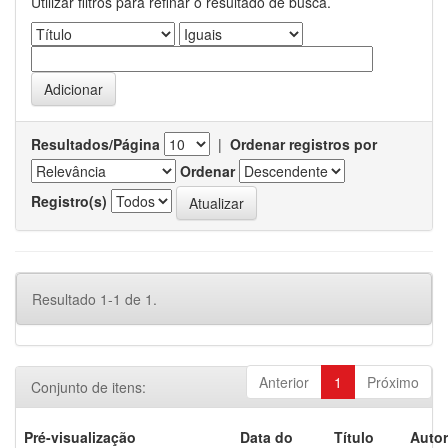
Utilizar filtros para refinar o resultado de busca.
Resultados/Página
|
Ordenar registros por
Ordenar
Registro(s)
Resultado 1-1 de 1.
Anterior
1
Próximo
Conjunto de itens:
Pré-visualização
Data do
Título
Autor