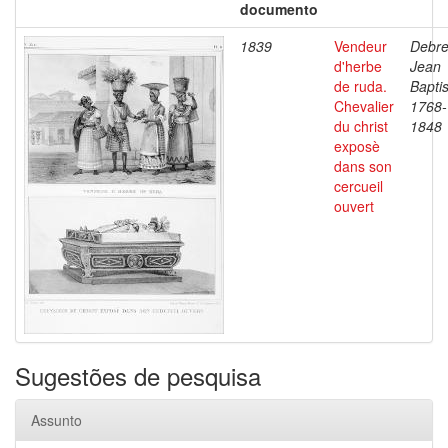
documento
1839
Vendeur
Debre
d'herbe
Jean
de ruda.
Baptis
Chevalier
1768-
du christ
1848
exposè
dans son
cercueil
ouvert
Sugestões de pesquisa
Assunto