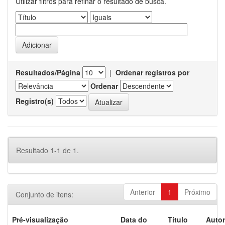
Utilizar filtros para refinar o resultado de busca.
Resultados/Página
|
Ordenar registros por
Ordenar
Registro(s)
Resultado 1-1 de 1.
Anterior
1
Próximo
Conjunto de itens:
Pré-visualização
Data do
Título
Autor