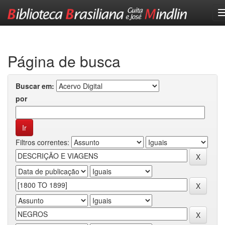
Skip
navigation
Página de busca
Buscar em:
por
Filtros correntes: