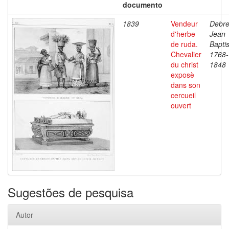
documento
1839
Vendeur
Debre
d'herbe
Jean
de ruda.
Baptis
Chevalier
1768-
du christ
1848
exposè
dans son
cercueil
ouvert
Sugestões de pesquisa
Autor