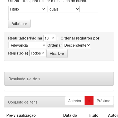
Utilizar filtros para refinar o resultado de busca.
Resultados/Página
|
Ordenar registros por
Ordenar
Registro(s)
Resultado 1-1 de 1.
Anterior
1
Próximo
Conjunto de itens:
Pré-visualização
Data do
Título
Autor