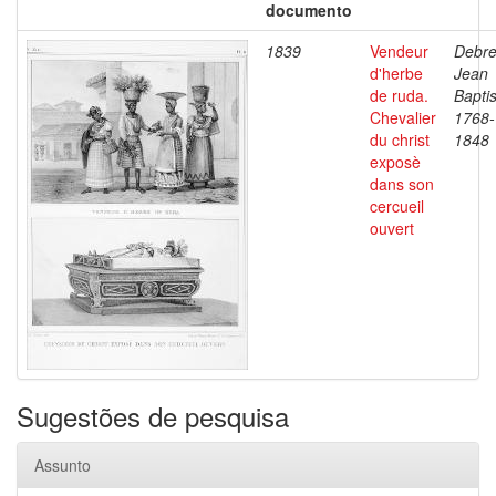
documento
1839
Vendeur
Debre
d'herbe
Jean
de ruda.
Baptis
Chevalier
1768-
du christ
1848
exposè
dans son
cercueil
ouvert
Sugestões de pesquisa
Assunto