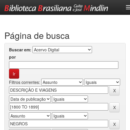
Skip
navigation
Página de busca
Buscar em:
por
Filtros correntes: