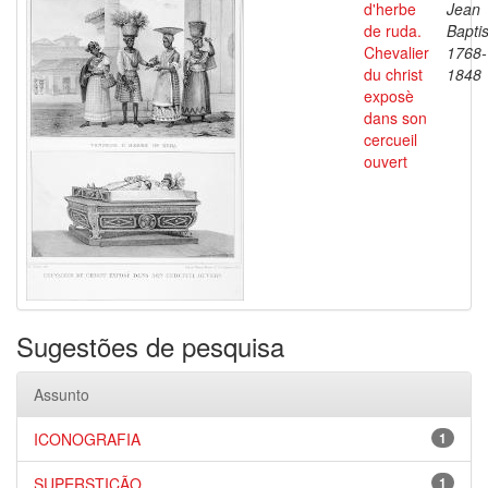
d'herbe
Jean
de ruda.
Baptis
Chevalier
1768-
du christ
1848
exposè
dans son
cercueil
ouvert
Sugestões de pesquisa
Assunto
ICONOGRAFIA
1
SUPERSTIÇÃO
1