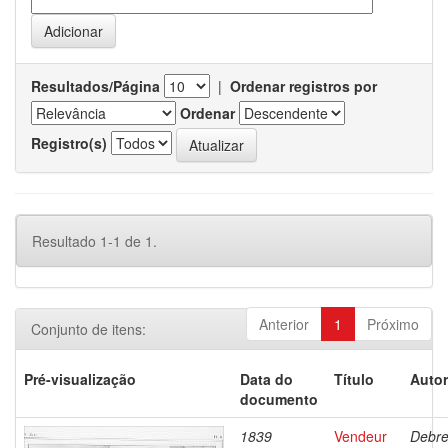
Resultados/Página
|
Ordenar registros por
Ordenar
Registro(s)
Resultado 1-1 de 1.
Anterior
1
Próximo
Conjunto de itens:
Pré-visualização
Data do
Título
Autor
documento
1839
Vendeur
Debre