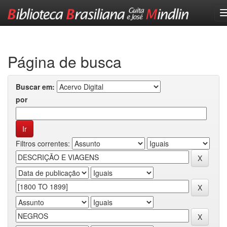
Skip
navigation
Página de busca
Buscar em:
por
Filtros correntes: