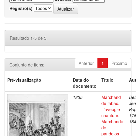
Registro(s)
Resultado 1-5 de 5.
Anterior
1
Próximo
Conjunto de itens:
Pré-visualização
Data do
Título
Aut
documento
1835
Marchand
Deb
de tabac.
Je
L'aveugle
Bap
chanteur.
176
Marchande
18
de
pandelos