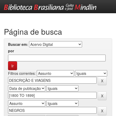
Skip
navigation
Página de busca
Buscar em:
por
Filtros correntes: