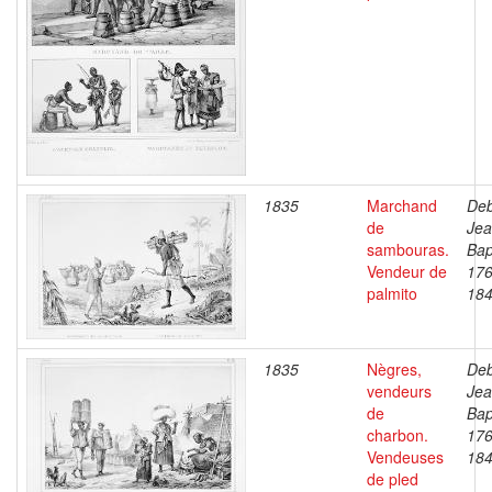
1835
Marchand
Deb
de
Je
sambouras.
Bap
Vendeur de
176
palmito
18
1835
Nègres,
Deb
vendeurs
Je
de
Bap
charbon.
176
Vendeuses
18
de pled