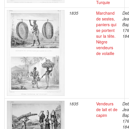
Turquie
1835
Marchand
Deb
de sestes,
Je
paniers qui
Bap
se portent
176
sur la tête.
18
Nègre
vendeurs
de volaille
1835
Vendeurs
Deb
de lait et de
Je
capim
Bap
176
18