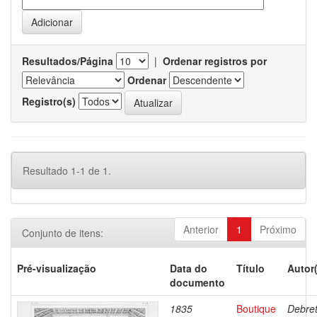
Resultados/Página
|
Ordenar registros por
Ordenar
Registro(s)
Resultado 1-1 de 1.
Anterior
1
Próximo
Conjunto de itens:
Pré-visualização
Data do
Título
Autor
documento
1835
Boutique
Debret