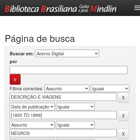
Skip
navigation
Página de busca
Buscar em:
por
Filtros correntes: